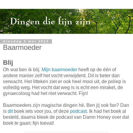
dinsdag 3 mei 2022
Baarmoeder
Blij
Oh wat ben ik blij.
Mijn baarmoeder
heeft op de één of
andere manier zelf het vocht verwijderd. Dit is beter dan
verwacht. Het litteken ziet er ook heel mooi uit, de poliep is
volledig weg. Het vocht dat weg is is echt een mirakel, de
gynaecoloog had het niet verwacht. Fijn!
Baarmoeders zijn magische dingen hé. Ben jij ook fan? Dan
is
dit
boek iets voor jou, of deze
podcast
. Ik had het boek al
besteld, daarna bleek de podcast van Damn Honey over dat
boek te gaan; fijn toeval!